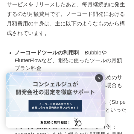
サービスをリリースしたあと、毎月継続的に発生
するのが月額費用です。ノーコード開発における
月額費用の中身は、主に以下のようなものから構
成されています。
ノーコードツールの利用料
：Bubbleや
FlutterFlowなど、開発に使ったツールの月額
プラン料金
ホスティング費用
：アプリを動かすためのサ
×
ーバー利用料（ツール料金に含まれる場合も
多い）
外部サービスの利用料
：決済サービス（Stripe
など）、メール配信サービス、AI APIといった
連携先サービスの利用料
ドメイン費用
：自社の独自ドメイン（例：