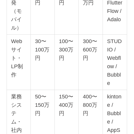
発
円
円
万円
Flutter
（モ
Flow /
バイ
Adalo
ル）
Web
30〜
100〜
300〜
STUD
サイ
100万
300万
600万
IO /
ト・
円
円
円
Webfl
LP制
ow /
作
Bubbl
e
業務
50〜
150〜
400〜
kinton
シス
150万
400万
800万
e /
テ
円
円
円
Bubbl
ム・
e /
社内
AppS