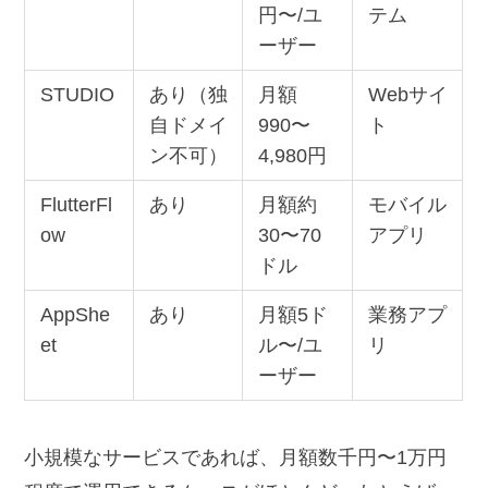
円〜/ユ
テム
ーザー
STUDIO
あり（独
月額
Webサイ
自ドメイ
990〜
ト
ン不可）
4,980円
FlutterFl
あり
月額約
モバイル
ow
30〜70
アプリ
ドル
AppShe
あり
月額5ド
業務アプ
et
ル〜/ユ
リ
ーザー
小規模なサービスであれば、月額数千円〜1万円