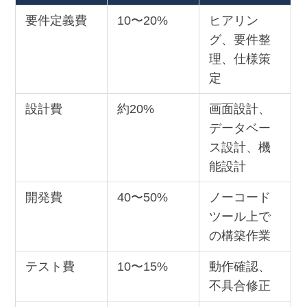
要件定義費
10〜20%
ヒアリン
グ、要件整
理、仕様策
定
設計費
約20%
画面設計、
データベー
ス設計、機
能設計
開発費
40〜50%
ノーコード
ツール上で
の構築作業
テスト費
10〜15%
動作確認、
不具合修正