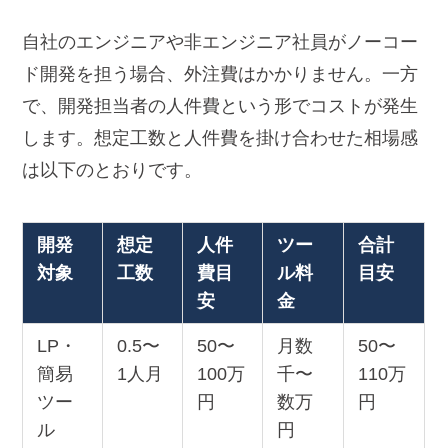
自社のエンジニアや非エンジニア社員がノーコー
ド開発を担う場合、外注費はかかりません。一方
で、開発担当者の人件費という形でコストが発生
します。想定工数と人件費を掛け合わせた相場感
は以下のとおりです。
開発
想定
人件
ツー
合計
対象
工数
費目
ル料
目安
安
金
LP・
0.5〜
50〜
月数
50〜
簡易
1人月
100万
千〜
110万
ツー
円
数万
円
ル
円