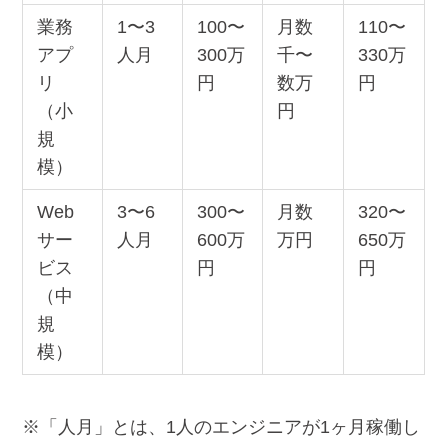
業務
1〜3
100〜
月数
110〜
アプ
人月
300万
千〜
330万
リ
円
数万
円
（小
円
規
模）
Web
3〜6
300〜
月数
320〜
サー
人月
600万
万円
650万
ビス
円
円
（中
規
模）
※「人月」とは、1人のエンジニアが1ヶ月稼働し