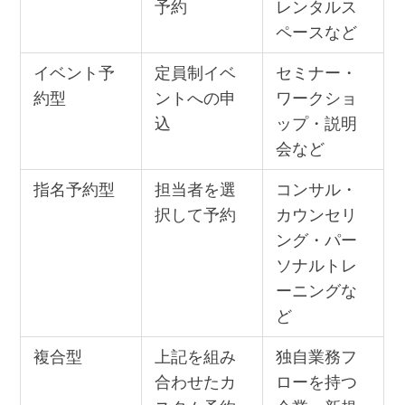
予約
レンタルス
ペースなど
イベント予
定員制イベ
セミナー・
約型
ントへの申
ワークショ
込
ップ・説明
会など
指名予約型
担当者を選
コンサル・
択して予約
カウンセリ
ング・パー
ソナルトレ
ーニングな
ど
複合型
上記を組み
独自業務フ
合わせたカ
ローを持つ