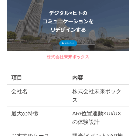
株式会社
未来ボックス
項目
内容
会社名
株式会社未来ボック
ス
最大の特徴
AR/位置連動×UI/UX
の体験設計
おすすめケース
観光/イベント×AR施