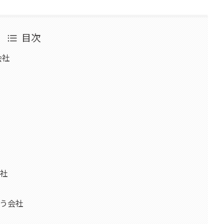
目次
会社
社
う会社