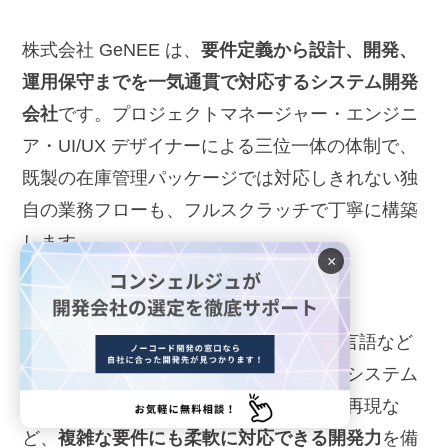
株式会社 GeNEE は、
要件定義から設計、開発、
運用保守までを一気通貫で対応するシステム開発
会社
です。プロジェクトマネージャー・エンジニ
ア・UI/UX デザイナーによる三位一体の体制で、
既製の在庫管理パッケージでは対応しきれない独
自の業務フローも、フルスクラッチで丁寧に構築
します。
×
GeNEE は PHP、Java、Ruby、各種 C 言語など
幅広い技術に対応しており、既存の基幹システム
との連携や、現場特有の入出荷フローの再現な
ど、
複雑な要件にも柔軟に対応できる開発力
を備