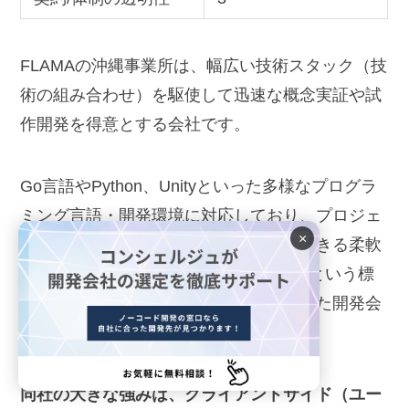
FLAMAの沖縄事業所は、幅広い技術スタック（技
術の組み合わせ）を駆使して迅速な概念実証や試
作開発を得意とする会社です。
Go言語やPython、Unityといった多様なプログラ
ミング言語・開発環境に対応しており、プロジェ
×
クトの要件に応じて最適な技術選択ができる柔軟
性を持っています。全ての評価項目で3という標
準的な評価を得ており、バランスの取れた開発会
社といえるでしょう。
同社の大きな強みは、クライアントサイド（ユー