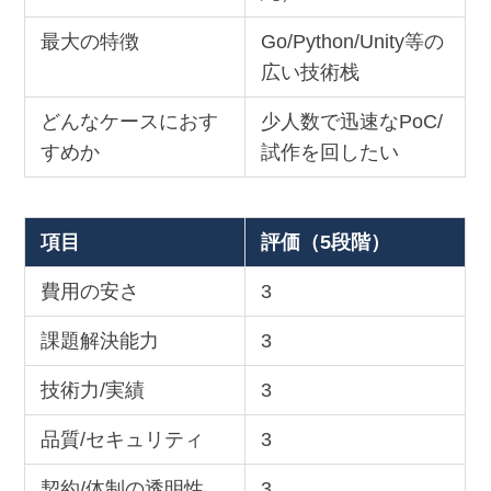
最大の特徴
Go/Python/Unity等の
広い技術栈
どんなケースにおす
少人数で迅速なPoC/
すめか
試作を回したい
項目
評価（5段階）
費用の安さ
3
課題解決能力
3
技術力/実績
3
品質/セキュリティ
3
契約/体制の透明性
3